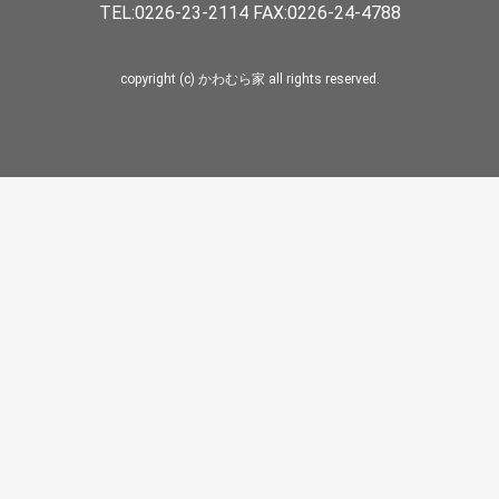
TEL:0226-23-2114 FAX:0226-24-4788
copyright (c) かわむら家 all rights reserved.